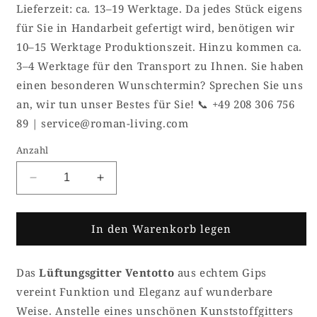
Lieferzeit: ca. 13–19 Werktage. Da jedes Stück eigens
für Sie in Handarbeit gefertigt wird, benötigen wir
10–15 Werktage Produktionszeit. Hinzu kommen ca.
3–4 Werktage für den Transport zu Ihnen. Sie haben
einen besonderen Wunschtermin? Sprechen Sie uns
an, wir tun unser Bestes für Sie! 📞 +49 208 306 756
89 | service@roman-living.com
Anzahl
Verringere
Erhöhe
die
die
Menge
Menge
für
für
In den Warenkorb legen
Ventilationsabdeckung
Ventilationsabdeckung
Ventotto
Ventotto
Das
Lüftungsgitter Ventotto
aus echtem Gips
aus
aus
Stuck
Stuck
vereint Funktion und Eleganz auf wunderbare
Gips
Gips
Weise. Anstelle eines unschönen Kunststoffgitters