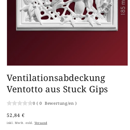
Medien
1
Ventilationsabdeckung
in
Modal
öffnen
Ventotto aus Stuck Gips
0
(
0
Bewertung/en
)
Normaler
52,84 €
Preis
inkl. MwSt. exkl.
Versand