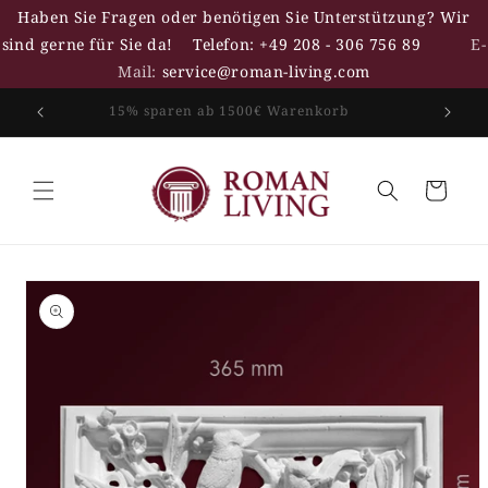
Direkt
Haben Sie Fragen oder benötigen Sie Unterstützung? Wir
zum
Inhalt
sind gerne für Sie da!
Telefon: +49 208 - 306 756 89
E-
Mail:
service@roman-living.com
15% sparen ab 1500€ Warenkorb
Warenkorb
duktinformationen
ingen