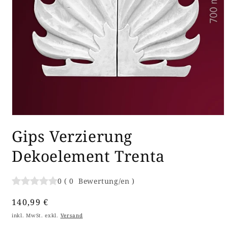
Medien
1
Gips Verzierung
in
Modal
öffnen
Dekoelement Trenta
0
(
0
Bewertung/en
)
Normaler
140,99 €
Preis
inkl. MwSt. exkl.
Versand