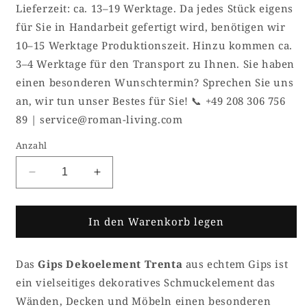
Lieferzeit: ca. 13–19 Werktage. Da jedes Stück eigens
für Sie in Handarbeit gefertigt wird, benötigen wir
10–15 Werktage Produktionszeit. Hinzu kommen ca.
3–4 Werktage für den Transport zu Ihnen. Sie haben
einen besonderen Wunschtermin? Sprechen Sie uns
an, wir tun unser Bestes für Sie! 📞 +49 208 306 756
89 | service@roman-living.com
Anzahl
Verringere
Erhöhe
die
die
Menge
Menge
für
für
In den Warenkorb legen
Gips
Gips
Verzierung
Verzierung
Das
Gips Dekoelement Trenta
aus echtem Gips ist
Dekoelement
Dekoelement
Trenta
Trenta
ein vielseitiges dekoratives Schmuckelement das
Wänden, Decken und Möbeln einen besonderen