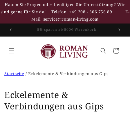
Direkt
Haben Sie Fragen oder benötigen Sie Unterstützung? Wir
zum
Inhalt
sind gerne für Sie da!
Telefon: +49 208 - 306 756 89
E-
Mail:
service@roman-living.com
10% sparen ab 1000€ Warenkorb
Warenkorb
Startseite
Eckelemente & Verbindungen aus Gips
Eckelemente &
Verbindungen aus Gips