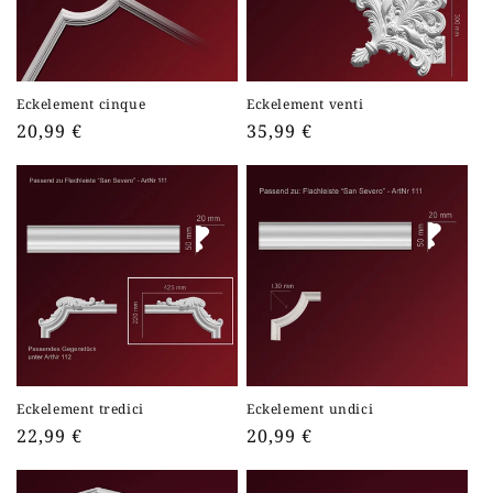
Eckelement cinque
Eckelement venti
Normaler
20,99 €
Normaler
35,99 €
Preis
Preis
Eckelement tredici
Eckelement undici
Normaler
22,99 €
Normaler
20,99 €
Preis
Preis