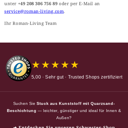
unter
+49 208 306 756 89
oder per E-Mail an
service@roman-living.com
.
Ihr Roman-Living Team
★★★★★
5,00 · Sehr gut · Trusted Shops zertifiziert
Suchen Sie
Stuck aus Kunststoff mit Quarzsand-
Beschichtung
— leichter, günstiger und ideal für Innen &
Außen?
➜ Entdecken Sie unseren Schwester-Shop