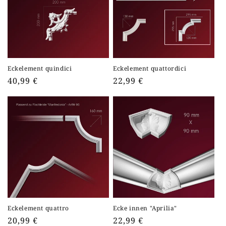
Eckelement quindici
Eckelement quattordici
Normaler
40,99 €
Normaler
22,99 €
Preis
Preis
Eckelement quattro
Ecke innen "Aprilia"
Normaler
20,99 €
Normaler
22,99 €