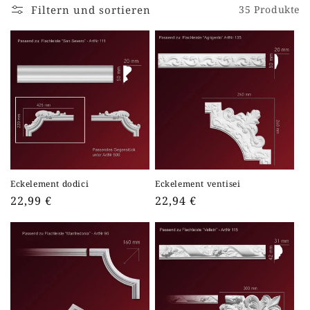
Filtern und sortieren
35 Produkte
Eckelement dodici
Eckelement ventisei
Normaler
22,99 €
Normaler
22,94 €
Preis
Preis