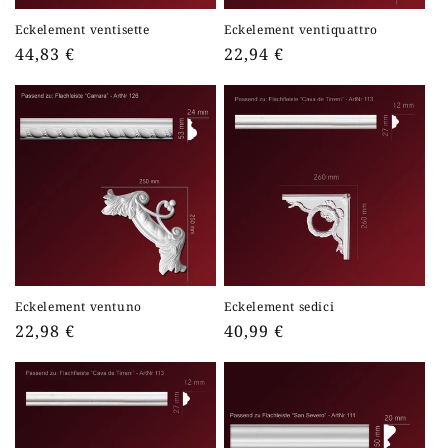
Eckelement ventisette
Eckelement ventiquattro
Normaler
44,83 €
Normaler
22,94 €
Preis
Preis
Eckelement ventuno
Eckelement sedici
Normaler
22,98 €
Normaler
40,99 €
Preis
Preis